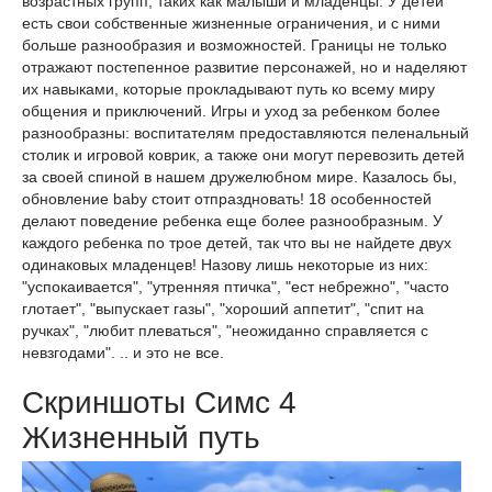
возрастных групп, таких как малыши и младенцы. У детей
есть свои собственные жизненные ограничения, и с ними
больше разнообразия и возможностей. Границы не только
отражают постепенное развитие персонажей, но и наделяют
их навыками, которые прокладывают путь ко всему миру
общения и приключений. Игры и уход за ребенком более
разнообразны: воспитателям предоставляются пеленальный
столик и игровой коврик, а также они могут перевозить детей
за своей спиной в нашем дружелюбном мире. Казалось бы,
обновление baby стоит отпраздновать! 18 особенностей
делают поведение ребенка еще более разнообразным. У
каждого ребенка по трое детей, так что вы не найдете двух
одинаковых младенцев! Назову лишь некоторые из них:
"успокаивается", "утренняя птичка", "ест небрежно", "часто
глотает", "выпускает газы", "хороший аппетит", "спит на
ручках", "любит плеваться", "неожиданно справляется с
невзгодами". .. и это не все.
Скриншоты Симс 4
Жизненный путь