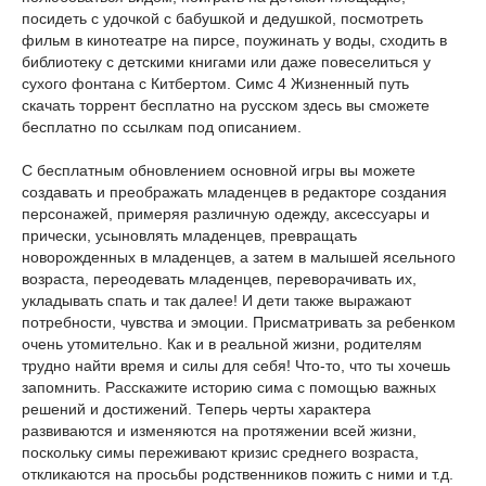
посидеть с удочкой с бабушкой и дедушкой, посмотреть
фильм в кинотеатре на пирсе, поужинать у воды, сходить в
библиотеку с детскими книгами или даже повеселиться у
сухого фонтана с Китбертом. Симс 4 Жизненный путь
скачать торрент бесплатно на русском здесь вы сможете
бесплатно по ссылкам под описанием.
С бесплатным обновлением основной игры вы можете
создавать и преображать младенцев в редакторе создания
персонажей, примеряя различную одежду, аксессуары и
прически, усыновлять младенцев, превращать
новорожденных в младенцев, а затем в малышей ясельного
возраста, переодевать младенцев, переворачивать их,
укладывать спать и так далее! И дети также выражают
потребности, чувства и эмоции. Присматривать за ребенком
очень утомительно. Как и в реальной жизни, родителям
трудно найти время и силы для себя! Что-то, что ты хочешь
запомнить. Расскажите историю сима с помощью важных
решений и достижений. Теперь черты характера
развиваются и изменяются на протяжении всей жизни,
поскольку симы переживают кризис среднего возраста,
откликаются на просьбы родственников пожить с ними и т.д.