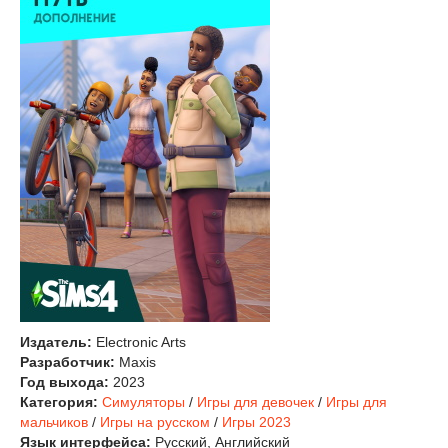
Издатель:
Electronic Arts
Разработчик:
Maxis
Год выхода:
2023
Категория:
Симуляторы
/
Игры для девочек
/
Игры для
мальчиков
/
Игры на русском
/
Игры 2023
Язык интерфейса:
Русский, Английский