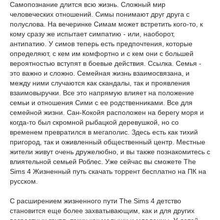
Самопознание длится всю жизнь. Сложный мир
человеческих отношений. Симы понимают друг друга с
полуслова. На вечеринке Симам может встретить кого-то, к
кому сразу же испытает симпатию - или, наоборот,
антипатию. У симов теперь есть предпочтения, которые
определяют, с кем им комфортно и с кем они с большей
вероятностью вступят в боевые действия. Ссылка. Семья -
это важно и сложно. Семейная жизнь взаимосвязана, и
между ними случаются как скандалы, так и проявления
взаимовыручки. Все это напрямую влияет на положение
семьи и отношения Сими с ее родственниками. Все для
семейной жизни. Сан-Кокойя расположен на берегу моря и
когда-то был скромной рыбацкой деревушкой, но со
временем превратился в мегаполис. Здесь есть как тихий
пригород, так и оживленный общественный центр. Местные
жители живут очень дружелюбно, и вы также познакомитесь с
влиятельной семьей Роблес. Уже сейчас вы сможете The
Sims 4 Жизненный путь скачать торрент бесплатно на ПК на
русском.
С расширением жизненного пути The Sims 4 детство
становится еще более захватывающим, как и для других