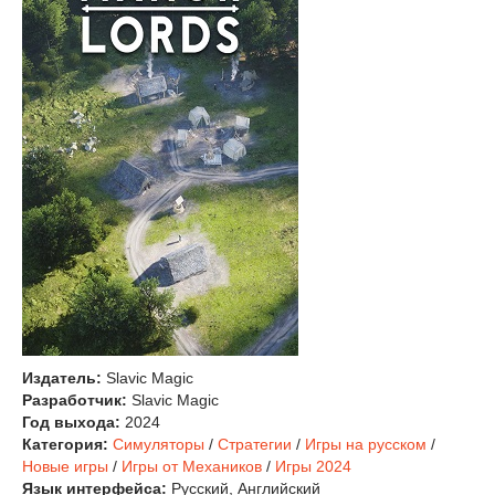
Издатель:
Slavic Magic
Разработчик:
Slavic Magic
Год выхода:
2024
Категория:
Симуляторы
/
Стратегии
/
Игры на русском
/
Новые игры
/
Игры от Механиков
/
Игры 2024
Язык интерфейса:
Русский, Английский