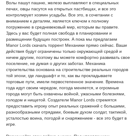
Волы пашут пашню, железо выплавляют в специальных
печах, овцы пасутся на открытых пастбищах, и все это
контролирует хозяин усадьбы. Все это, в сочетании с
вниманием к деталям, является ключом к полному
погружению в средневековый мир, которым вы правите.
Здесь у вас будет полная свобода в планировании и
размещении будущих построек. А пока мы предлагаем
Manor Lords скачать торрент Механики прямо сейчас. Ваши
действия будут ограничены только окружающей средой и
ничем другим, поэтому вы можете комфортно развивать свое
поселение, не думая о других заботах. Механика
строительства основана на строительстве реальных городов
той эпохи, где ландшафт и то, как вы прокладываете
торговые пути, имели первостепенное значение. Времена
года идут своим чередом, погода меняется, и огромные
города могут быть охвачены войной, ужасными болезнями,
голодом и нищетой. Создатели Manor Lords стремятся
предоставить игроку опыт реальных сражений с большими,
разнообразными отрядами, боевым духом солдат, тактикой,
усталостью воина, погодой и снаряжением - все это будет в
игре.