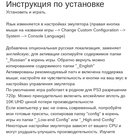
Инструкция по установке
Установить и играть.
Язык изменяется в настройках эмулятора (правая кнопка
мыши на названии игры --> Change Custom Configuration -->
System --> Console Language)
Добавлена опциональная русская локализация, заменяет
английскую; для активации скопируйте содержимое папки
"_Russian" в корень игры. Обратно вернуть можно
копированием содержимого папки "_English"
Активированы рекомендуемый патч и включена поддержка
мыши; настройте ее чувствительность и кнопки на ваш вкус в
настройках управления эмулятора
По-умолчанию игра работает в родном для PS3 разрешении
720p. Можно принудительно включить апскейлинг вплоть до
10K UHD ценой потери производительности
Если компьютер у вас не очень современный, попробуйте
мои готовые пресеты, скопировав папку "config" в корень
игры из папки "_Low-end Config" или "_High-end Config"
Некоторые настройки эмулятора зависят от вашего CPU и
могут ухудшать-улучшать производительность. Изучите