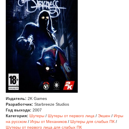
Издатель:
2K Games
Разработчик:
Starbreeze Studios
Год выхода:
2007
Категория:
Шутеры
/
Шутеры от первого лица
/
Экшен
/
Игры
на русском
/
Игры от Механиков
/
Шутеры для слабых ПК
/
Шутеры от первого лица для слабых ПК