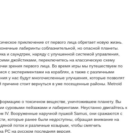
ссическое приключение от первого лица обретает новую жизнь.
сконечные лабиринты соблазнительной, но опасной планеты.
ка и саундтрек, наряду с улучшенной системой управления,
оими джойстиками, переключитесь на классическую схему
очки зрения первого лица. Во время игры мы путешествуем по
ся с экспериментами на кораблях, а также с различными
ения у нас будут многочисленные улучшения, которые позволят
ой причине стоит вернуться в уже посещенные районы. Metroid
формацию о токсичном веществе, уничтожившем планету. Вы
ми суровыми пейзажами и лабиринтами. Неустанно двигайтесь к
ом IV. Вооруженные наручной пушкой Samus, они сражаются с
ти, которые ранее были недоступны, обращая внимание на
дяной поток и различные козырьки, чтобы смягчить
на PC на русском последняя версия.