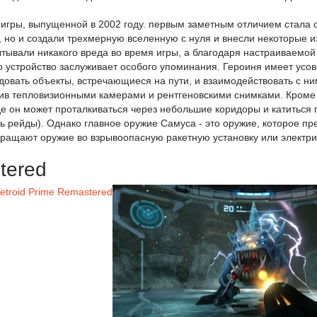
 игры, выпущенной в 2002 году. первым заметным отличием стала
 но и создали трехмерную вселенную с нуля и внесли некоторые из
тывали никакого вреда во время игры, а благодаря настраиваемой 
 устройство заслуживает особого упоминания. Героиня имеет усов
овать объекты, встречающиеся на пути, и взаимодействовать с ним
тив тепловизионными камерами и рентгеновскими снимками. Кроме 
де он может проталкиваться через небольшие коридоры и катиться 
ь рейды). Однако главное оружие Самуса - это оружие, которое п
ащают оружие во взрывоопасную ракетную установку или электри
tered