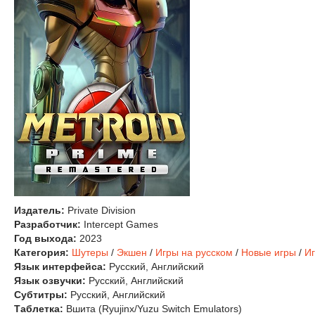
Издатель:
Private Division
Разработчик:
Intercept Games
Год выхода:
2023
Категория:
Шутеры
/
Экшен
/
Игры на русском
/
Новые игры
/
Иг
Язык интерфейса:
Русский, Английский
Язык озвучки:
Русский, Английский
Субтитры:
Русский, Английский
Таблетка:
Вшита (Ryujinx/Yuzu Switch Emulators)