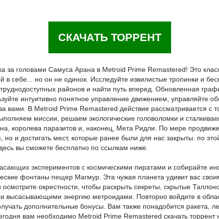
СКАЧАТЬ ТОРРЕНТ
ика за головами Самуса Арана в Metroid Prime Remastered! Это кла
 в себе... но он не одинок. Исследуйте извилистые тропинки и бе
труднодоступных районов и найти путь вперед. Обновленная графи
зуйте интуитивно понятное управление движением, управляйте об
а вами. В Metroid Prime Remastered действие рассматривается с т
ыполняем миссии, решаем экологические головоломки и сталкиваем
на, королева паразитов и, наконец, Мета Ридли. По мере продвиж
 но и достигать мест, которые ранее были для нас закрыты. по эт
здесь вы сможете бесплатно по ссылкам ниже.
жасающих экспериментов с космическими пиратами и собирайте ин
ческие фонтаны пещер Магмур. Эта чужая планета удивит вас свои
 осмотрите окрестности, чтобы раскрыть секреты, скрытые Таллон
и высасывающими энергию метроидами. Повторно войдите в облас
олучать дополнительные бонусы. Вам также понадобится ракета, ле
годня вам необходимо Metroid Prime Remastered скачать торрент 