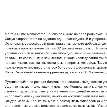
Metroid Prime Remastered - снова возьмите на себя роль охотн
Самус отправляется на задание один, равнодушный и уверенный
Используя морфосферу и гравитацию, вы можете добраться до 
помогают приключениям Samus 3D достичь новых высот. Исполь
управления или остановитесь на гибридной версии — решение з
различным связанным с ней местам. В ходе исследования мы в
противниками, такими как космические пираты, метроиды Талло
нам не только противостоять все более могущественным врагам,
Prime Remastered скачать торрент на русском на ПК Механики 
Путешествуйте по разным биомам, становитесь свидетелями у
ощутите как звенящую тишину ледников Фендра, так и магмати
своему следующему пункту назначения или сделайте перерыв и
инопланетными существами, дерзкими космическими пиратами 
каждую мелочь. Только так можно разгадывать головоломки и п
инопланетные угрозы, подстерегающие за каждым углом. Уже се