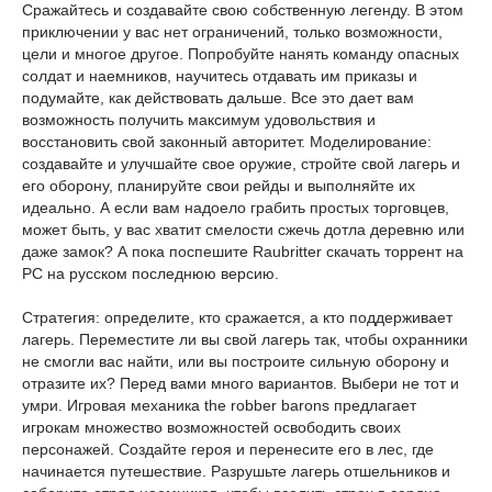
Сражайтесь и создавайте свою собственную легенду. В этом
приключении у вас нет ограничений, только возможности,
цели и многое другое. Попробуйте нанять команду опасных
солдат и наемников, научитесь отдавать им приказы и
подумайте, как действовать дальше. Все это дает вам
возможность получить максимум удовольствия и
восстановить свой законный авторитет. Моделирование:
создавайте и улучшайте свое оружие, стройте свой лагерь и
его оборону, планируйте свои рейды и выполняйте их
идеально. А если вам надоело грабить простых торговцев,
может быть, у вас хватит смелости сжечь дотла деревню или
даже замок? А пока поспешите Raubritter скачать торрент на
PC на русском последнюю версию.
Стратегия: определите, кто сражается, а кто поддерживает
лагерь. Переместите ли вы свой лагерь так, чтобы охранники
не смогли вас найти, или вы построите сильную оборону и
отразите их? Перед вами много вариантов. Выбери не тот и
умри. Игровая механика the robber barons предлагает
игрокам множество возможностей освободить своих
персонажей. Создайте героя и перенесите его в лес, где
начинается путешествие. Разрушьте лагерь отшельников и