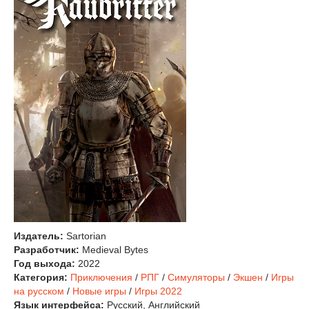
Издатель:
Sartorian
Разработчик:
Medieval Bytes
Год выхода:
2022
Категория:
Приключения
/
РПГ
/
Симуляторы
/
Экшен
/
Игры
на русском
/
Новые игры
/
Игры 2022
Язык интерфейса:
Русский, Английский