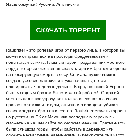
Язык озвучки:
Русский, Английский
СКАЧАТЬ ТОРРЕНТ
Raubritter - это ролевая игра от первого лица, в которой вы
можете отправиться на просторы Средневековья и
попытаться выжить. Главный герой - родственник местного
лорда, который был изгнан своим старшим братом и брошен
на шокирующую смерть в лесу. Сначала нужно выжить,
создать условия для жизни и уже начинать, потом
планировать, что делать дальше. В средневековой Европе
быть младшим братом было тяжелой работой. Старший
часто видел в вас угрозу: как только он заявлял о своих
правах на землю и титулы, он изгонял или даже убивал
своих младших братьев и сестер. Raubritter скачать торрент
на русском на ПК от Механики последнюю версию вы
сможете на нашем сайте по кнопкам меньше. Братья-изгои
были слишком горды, чтобы работать в деревнях или
служить несчастными наемниками. В результате они часто