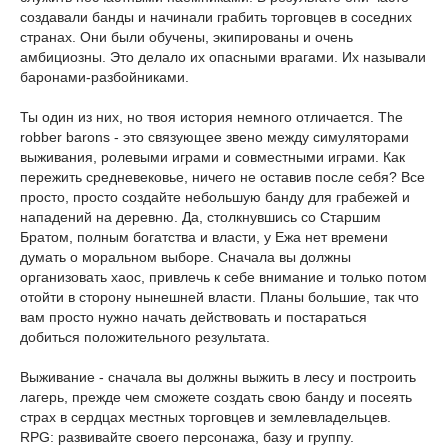
создавали банды и начинали грабить торговцев в соседних
странах. Они были обучены, экипированы и очень
амбициозны. Это делало их опасными врагами. Их называли
баронами-разбойниками.
Ты один из них, но твоя история немного отличается. The
robber barons - это связующее звено между симуляторами
выживания, ролевыми играми и совместными играми. Как
пережить средневековье, ничего не оставив после себя? Все
просто, просто создайте небольшую банду для грабежей и
нападений на деревню. Да, столкнувшись со Старшим
Братом, полным богатства и власти, у Ежа нет времени
думать о моральном выборе. Сначала вы должны
организовать хаос, привлечь к себе внимание и только потом
отойти в сторону нынешней власти. Планы большие, так что
вам просто нужно начать действовать и постараться
добиться положительного результата.
Выживание - сначала вы должны выжить в лесу и построить
лагерь, прежде чем сможете создать свою банду и посеять
страх в сердцах местных торговцев и землевладельцев.
RPG: развивайте своего персонажа, базу и группу.