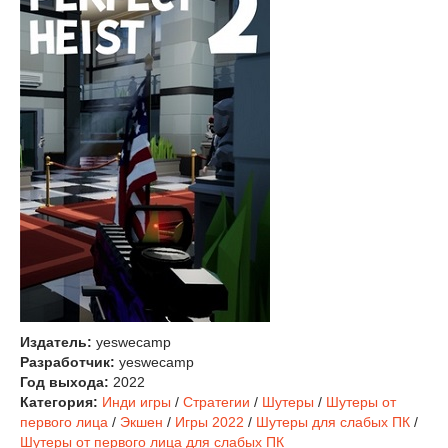
Издатель:
yeswecamp
Разработчик:
yeswecamp
Год выхода:
2022
Категория:
Инди игры
/
Стратегии
/
Шутеры
/
Шутеры от
первого лица
/
Экшен
/
Игры 2022
/
Шутеры для слабых ПК
/
Шутеры от первого лица для слабых ПК