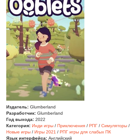
Издатель:
Glumberland
Разработчик:
Glumberland
Год выхода:
2022
Категория:
Инди игры
/
Приключения
/
РПГ
/
Симуляторы
/
Новые игры
/
Игры 2021
/
РПГ игры для слабых ПК
Язык интерфейса:
Английский