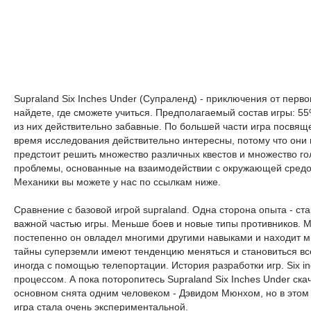
Supraland Six Inches Under (Супраленд) - приключения от перв
найдете, где сможете учиться. Предполагаемый состав игры: 55
из них действительно забавные. По большей части игра посвящ
время исследования действительно интересны, потому что они 
предстоит решить множество различных квестов и множество гол
проблемы, основанные на взаимодействии с окружающей средой, 
Механики вы можете у нас по ссылкам ниже.
Сравнение с базовой игрой supraland. Одна сторона опыта - ст
важной частью игры. Меньше боев и новые типы противников. Мн
постепенно он овладел многими другими навыками и находит мн
тайны суперземли имеют тенденцию меняться и становиться все
иногда с помощью телепортации. История разработки игр. Six 
процессом. А пока поторопитесь Supraland Six Inches Under ска
основном снята одним человеком - Дэвидом Мюнхом, но в этом 
игра стала очень экспериментальной.