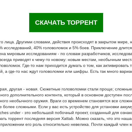
СКАЧАТЬ ТОРРЕНТ
ого лица. Другими словами, действия происходят в закрытом мире,
% исследований, 40% головоломок и 5% боев. Приключение длится 8
ена мировым исследованиям - по словам разработчиков, исследов
всегда приводят к чему-то новому: новым местам, необычным мест
оволомок. Где-то нам приходится думать о том, как активировать 
а где-то нас ждут головоломки или шифры. Есть так много вариант
арая, другая - новая. Сюжетные головоломки стали проще; сложные
ого дополнительного контента, который в основном доступен после
ого необычного оружия. Враги со временем становятся все сложне
 более сложными. Если у вас есть устройство для установки аккум
inches under - это небольшой побочный проект, созданный для озн
чать торрент последняя версия Xattab. Можно сказать, что это наш
приложении его роль относительно невелика. Почти каждый член к