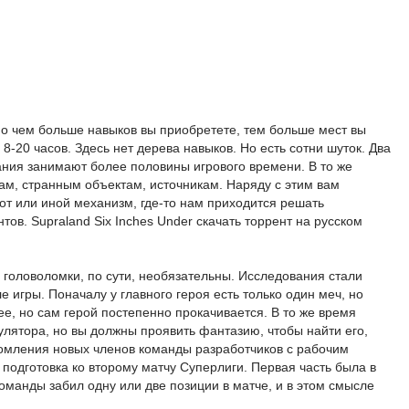
 но чем больше навыков вы приобретете, тем больше мест вы
-20 часов. Здесь нет дерева навыков. Но есть сотни шуток. Два
ания занимают более половины игрового времени. В то же
ам, странным объектам, источникам. Наряду с этим вам
тот или иной механизм, где-то нам приходится решать
ов. Supraland Six Inches Under скачать торрент на русском
 головоломки, по сути, необязательны. Исследования стали
 игры. Поначалу у главного героя есть только один меч, но
е, но сам герой постепенно прокачивается. В то же время
улятора, но вы должны проявить фантазию, чтобы найти его,
акомления новых членов команды разработчиков с рабочим
а подготовка ко второму матчу Суперлиги. Первая часть была в
оманды забил одну или две позиции в матче, и в этом смысле