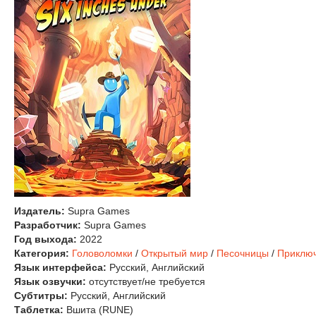
Издатель:
Supra Games
Разработчик:
Supra Games
Год выхода:
2022
Категория:
Головоломки
/
Открытый мир
/
Песочницы
/
Приклю
Язык интерфейса:
Русский, Английский
Язык озвучки:
отсутствует/не требуется
Субтитры:
Русский, Английский
Таблетка:
Вшита (RUNE)