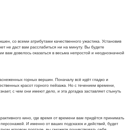
шен, со всеми атрибутами качественного ужастика. Установив
т не даст вам расслабиться ни на минуту. Вы будете
ми вам довелось оказаться в весьма непростой и неоднозначной
заснеженных горных вершин. Поначалу всё идёт гладко и
ственных красот горного пейзажа. Но с течением времени,
знает, с чем они имеют дело, и эта догадка заставляет стынуть
ерактивного кино, где время от времени вам придётся принимать
 персонажей. И именно от ваших подсказок и действий, будет
атном игровом портале, вы сможете почувствовать себя