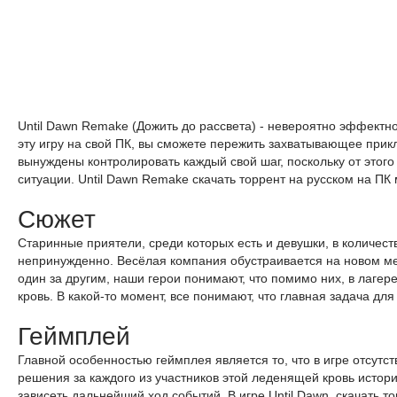
Until Dawn Remake (Дожить до рассвета) - невероятно эффектн
эту игру на свой ПК, вы сможете пережить захватывающее прик
вынуждены контролировать каждый свой шаг, поскольку от этог
ситуации. Until Dawn Remake скачать торрент на русском на ПК
Сюжет
Старинные приятели, среди которых есть и девушки, в количест
непринужденно. Весёлая компания обустраивается на новом мес
один за другим, наши герои понимают, что помимо них, в лагере 
кровь. В какой-то момент, все понимают, что главная задача для
Геймплей
Главной особенностью геймплея является то, что в игре отсутс
решения за каждого из участников этой леденящей кровь истори
зависеть дальнейший ход событий. В игре Until Dawn, скачать