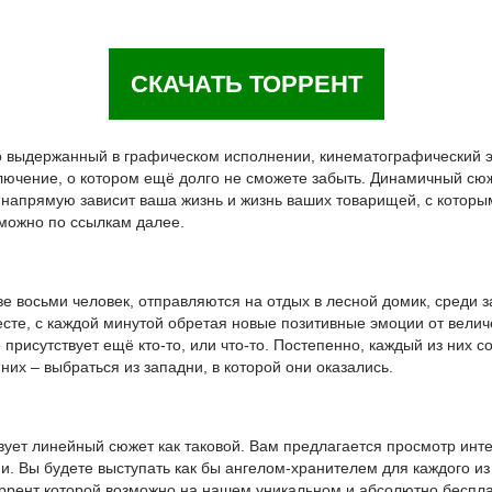
СКАЧАТЬ ТОРРЕНТ
о выдержанный в графическом исполнении, кинематографический эк
лючение, о котором ещё долго не сможете забыть. Динамичный сюже
о напрямую зависит ваша жизнь и жизнь ваших товарищей, с которы
 можно по ссылкам далее.
ве восьми человек, отправляются на отдых в лесной домик, среди 
те, с каждой минутой обретая новые позитивные эмоции от величе
присутствует ещё кто-то, или что-то. Постепенно, каждый из них со
 них – выбраться из западни, в которой они оказались.
твует линейный сюжет как таковой. Вам предлагается просмотр инт
и. Вы будете выступать как бы ангелом-хранителем для каждого из
 торрент которой возможно на нашем уникальном и абсолютно беспл